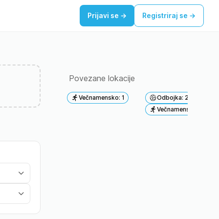
Prijavi se
→
Registriraj se
→
TOR
SRE
11.
12.
AVG
AVG
Povezane lokacije
Večnamensko: 1
Odbojka: 2
Večnamensko: 1
Dom Ljubno
Kopališče Kropa