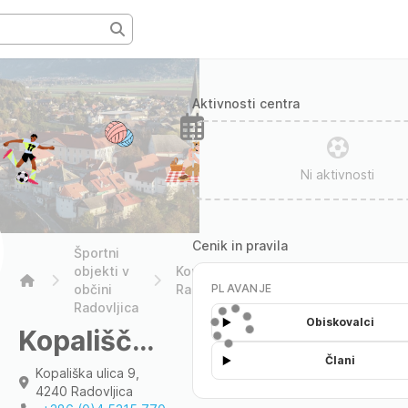
Aktivnosti centra
DANES
SOB
NED
PON
7.
8.
9.
10.
AVG
AVG
AVG
AVG
Ni aktivnosti
Cenik in pravila
Športni
objekti v
Kopališče
Home
občini
Radovljica
PLAVANJE
Radovljica
Obiskovalci
Kopališče Radovljica
Člani
Kopališka ulica 9,
4240 Radovljica